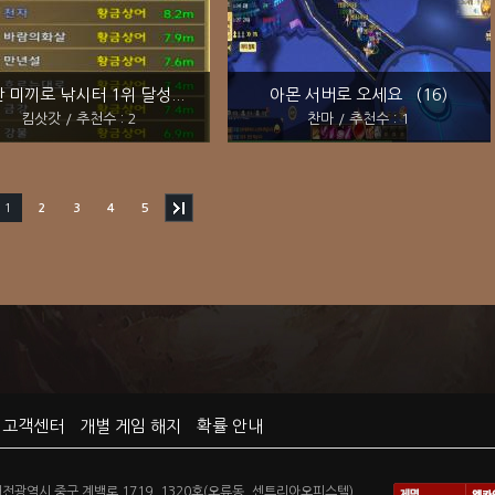
 미끼로 낚시터 1위 달성...
아몬 서버로 오세요 (16)
킴삿갓 / 추천수 : 2
찬마 / 추천수 : 1
1
2
3
4
5
고객센터
개별 게임 해지
확률 안내
광역시 중구 계백로 1719, 1320호(오류동, 센트리아오피스텔)