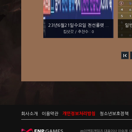
23년6월21일수요일 천선룰렛 ...
일반
킴삿갓 / 추천수 : 0
회사소개
이용약관
개인정보처리방침
청소년보호정책
㈜이엔피게임즈 대표이사 이승재 대전