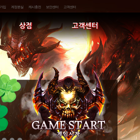
가입
계정분실
캐시충전
보안센터
고객센터
상점
고객센터