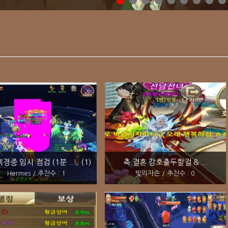
경중 임시 점검 (1분 ... (1)
축 결혼 강호출두할걸 & ...
Hermes / 추천수 : 1
빛의자손 / 추천수 : 0