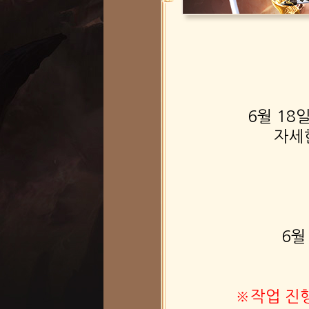
6월 18
자세
6월
※작업 진행