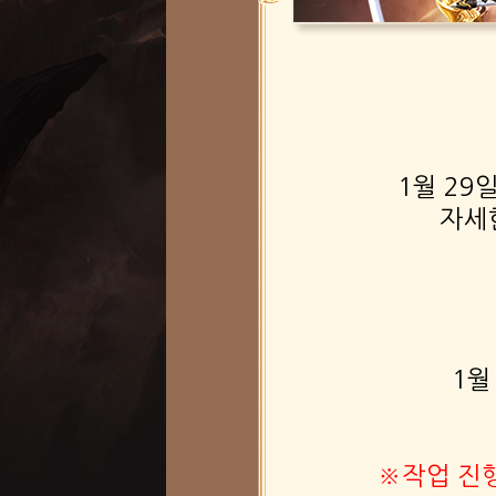
1월 29
자세
1월
※작업 진행